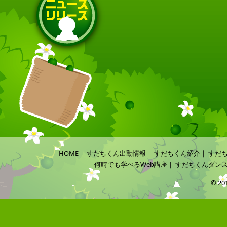
HOME
｜
すだちくん出動情報
｜
すだちくん紹介
｜
すだ
何時でも学べるWeb講座
｜
すだちくんダン
© 20