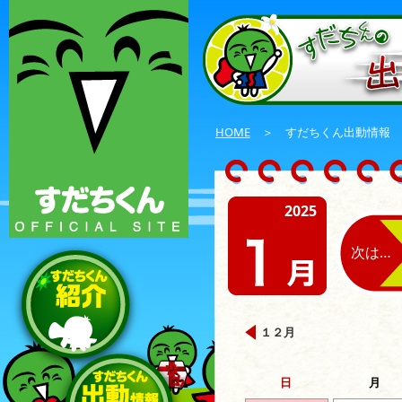
HOME
＞ すだちくん出動情報
2025
次は…
１２月
日
月