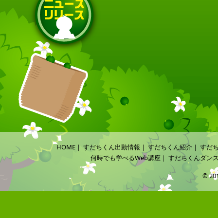
HOME
｜
すだちくん出動情報
｜
すだちくん紹介
｜
すだ
何時でも学べるWeb講座
｜
すだちくんダン
© 20