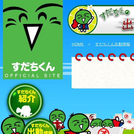
HOME
＞
すだちくん出動情報