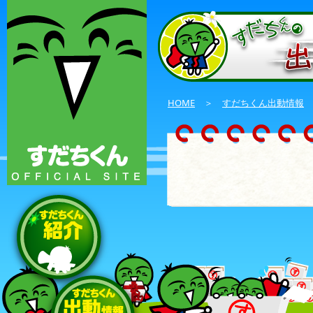
HOME
＞
すだちくん出動情報