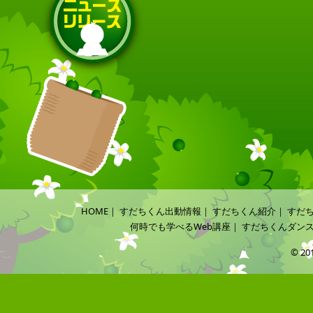
HOME
｜
すだちくん出動情報
｜
すだちくん紹介
｜
すだ
何時でも学べるWeb講座
｜
すだちくんダン
© 20