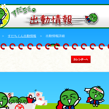
＞
すだちくん出動情報
＞ 出動情報詳細