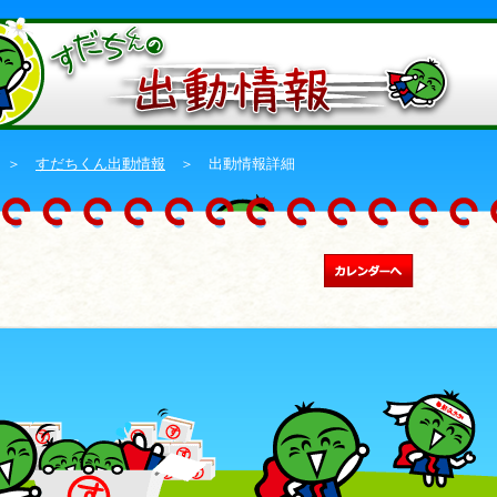
＞
すだちくん出動情報
＞ 出動情報詳細