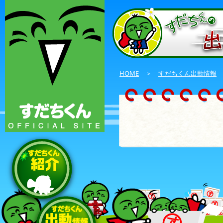
HOME
＞
すだちくん出動情報