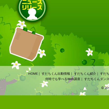
HOME
｜
すだちくん出動情報
｜
すだちくん紹介
｜
すだ
何時でも学べるWeb講座
｜
すだちくんダン
© 20