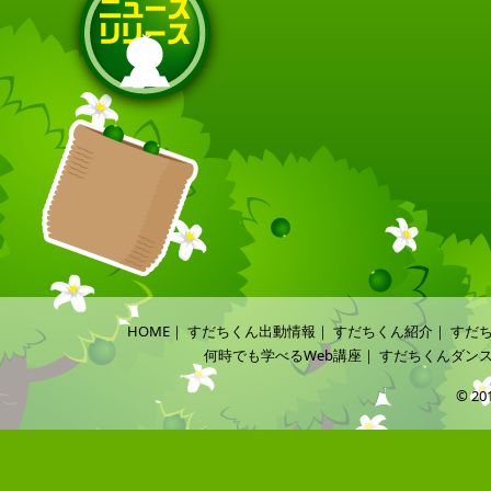
HOME
｜
すだちくん出動情報
｜
すだちくん紹介
｜
すだ
何時でも学べるWeb講座
｜
すだちくんダン
© 20