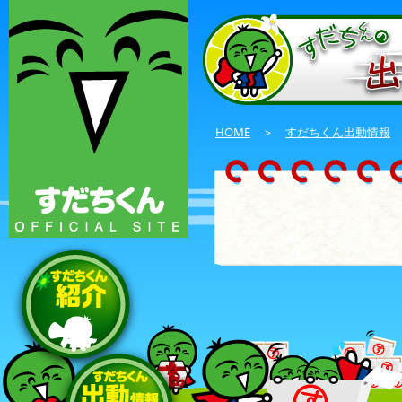
HOME
＞
すだちくん出動情報