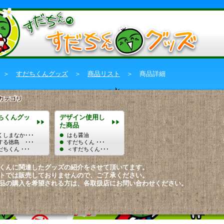
＞
すだちくんグッズ
＞
商品リスト
＞ 商品詳細
ちくんグッ
デザイン使用し
た商品
くしまなか･･･
はも醤油
する徳島 ･･･
すだちくん ･･･
だちくん ･･･
＜すだちくん･･･
くんに関連したグッズの紹介をさせて頂いてます。
トでは販売しておりませんので、ご了承ください。
品の購入を希望される方は、各取扱店にお問い合わせください。