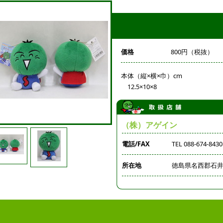
価格
800円（税抜）
本体（縦×横×巾）cm
12.5×10×8
（株）アゲイン
電話/FAX
TEL 088-674-8430
所在地
徳島県名西郡石井町