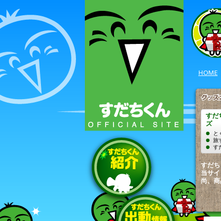
HOME
すだ
ズ
と
旅
す
すだち
当サイ
尚、商