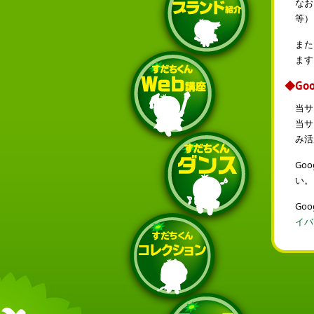
なお
等）
また
ます
◆Goo
当サ
当サ
み活
Go
い。
Go
イバ