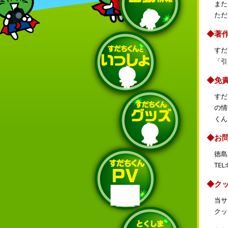
また
ただ
◆著
すだ
「引
◆免
すだ
の情
くん
◆お
徳島
TEL:
◆クッ
当サ
クッ