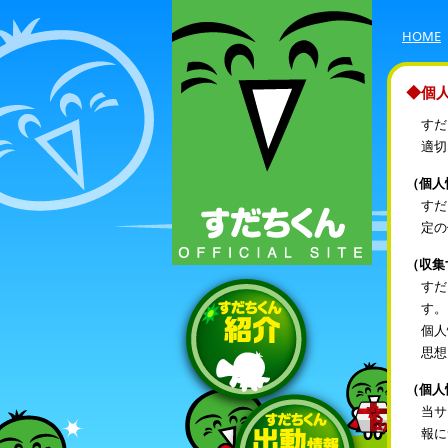
HOME
◆個
すだ
適切
（個人
すだ
定の
（収集
すだ
す。
個人
思想
（個人
当サ
報に