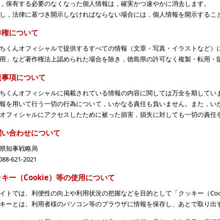
，保有する必要のなくなった個人情報は，確実かつ速やかに消去します。
し，法律に基づき開示しなければならない場合には，個人情報を開示するこ
作権について
ちくんオフィシャルで提供するすべての情報（文章・写真・イラストなど）
用」など著作権法上認められた場合を除き，徳島県の許可なく複製・転用・
責事項について
ちくんオフィシャルに掲載されている情報の内容に関しては万全を期してい
報を用いて行う一切の行為について，いかなる責任も負いません。また，い
オフィシャルにアクセスしたために被った損害，損失に対しても一切の責任
問い合わせについて
県知事戦略局
088-621-2021
キー（Cookie）等の使用について
イトでは、利便性の向上や利用状況の把握などを目的として「クッキー（Coo
キーとは、利用者様のパソコン等のブラウザに情報を保存し、あとで取り出