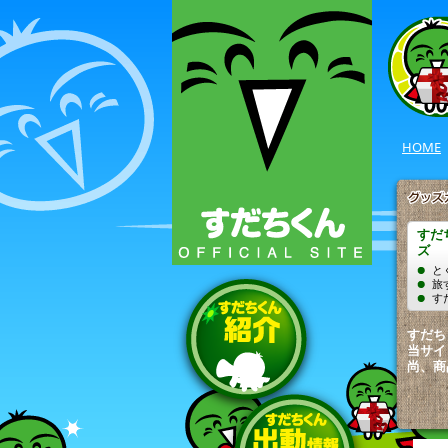
HOME
すだ
ズ
と
旅
す
すだち
当サイ
尚、商