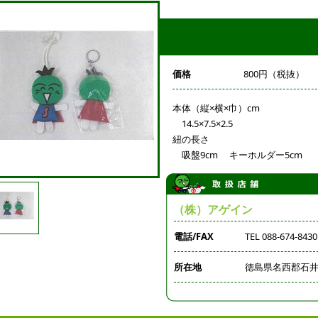
価格
800円（税抜）
本体（縦×横×巾）cm
14.5×7.5×2.5
紐の長さ
吸盤9cm キーホルダー5cm
（株）アゲイン
電話/FAX
TEL 088-674-8430
所在地
徳島県名西郡石井町