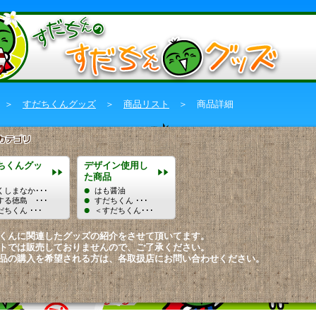
＞
すだちくんグッズ
＞
商品リスト
＞ 商品詳細
ちくんグッ
デザイン使用し
た商品
くしまなか･･･
はも醤油
する徳島 ･･･
すだちくん ･･･
だちくん ･･･
＜すだちくん･･･
くんに関連したグッズの紹介をさせて頂いてます。
トでは販売しておりませんので、ご了承ください。
品の購入を希望される方は、各取扱店にお問い合わせください。