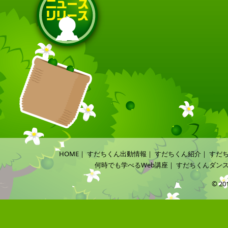
HOME
｜
すだちくん出動情報
｜
すだちくん紹介
｜
すだ
何時でも学べるWeb講座
｜
すだちくんダン
© 20