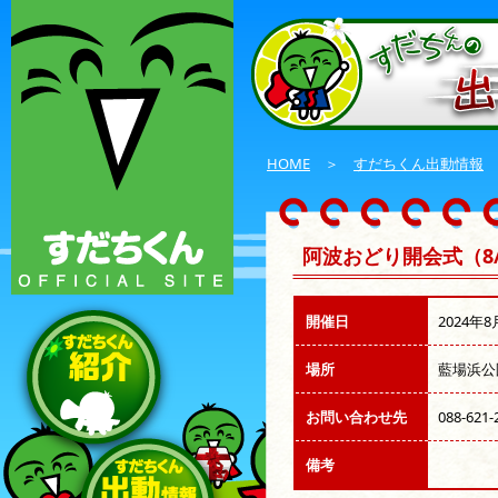
HOME
＞
すだちくん出動情報
阿波おどり開会式（8/
開催日
2024年8
場所
藍場浜公
お問い合わせ先
088-621-
備考