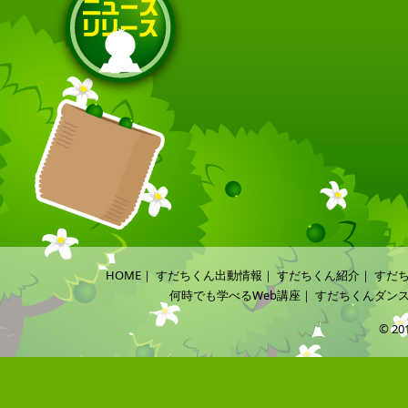
HOME
｜
すだちくん出動情報
｜
すだちくん紹介
｜
すだ
何時でも学べるWeb講座
｜
すだちくんダン
© 20